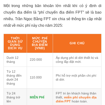
Một trong những băn khoăn lớn nhất khi có ý định di
chuyển địa điểm là “phí chuyển địa điểm FPT” sẽ là bao
nhiêu. Trần Ngọc Bằng FPT xin chia sẻ thông tin cập nhật
nhất về mức phí này cho năm 2025:
THỜI
MỨC PHÍ
GIAN SỬ
CHUYỂN
GHI CHÚ
DỤNG
ĐỊA ĐIỂM
DỊCH VỤ
(VNĐ)
Dưới 12
Áp dụng phí di dời thiết bị và
220.000
tháng
công lắp đặt mới.
Từ 12
tháng đến
Phí hỗ trợ một phần chi phí
110.000
dưới 24
di dời.
tháng
Từ 24
FPT tri ân khách hàng thân
tháng trở
MIỄN PHÍ
thiết,
miễn phí chuyển địa
lên
điểm FPT
hoàn toàn.