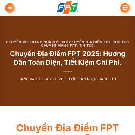
Bỏ
qua
nội
dung
CHUYỂN WIFI SANG NHÀ MỚI
,
PHÍ CHUYỂN ĐỊA ĐIỂM FPT
,
THỦ TỤC
CHUYỂN MẠNG FPT
,
TIN TỨC
Chuyển Địa Điểm FPT 2025: Hướng
Dẫn Toàn Diện, Tiết Kiệm Chi Phí.
ĐĂNG VÀO
1 THÁNG 1, 2026
BỞI
TRẦN NGỌC BẰNG FPT
Chuyển Địa Điểm FPT