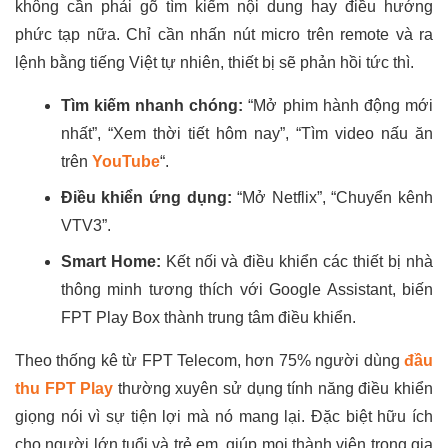
không cần phải gõ tìm kiếm nội dung hay điều hướng
phức tạp nữa. Chỉ cần nhấn nút micro trên remote và ra
lệnh bằng tiếng Việt tự nhiên, thiết bị sẽ phản hồi tức thì.
Tìm kiếm nhanh chóng:
“Mở phim hành động mới
nhất”, “Xem thời tiết hôm nay”, “Tìm video nấu ăn
trên
YouTube
“.
Điều khiển ứng dụng:
“Mở Netflix”, “Chuyển kênh
VTV3”.
Smart Home:
Kết nối và điều khiển các thiết bị nhà
thông minh tương thích với Google Assistant, biến
FPT Play Box thành trung tâm điều khiển.
Theo thống kê từ FPT Telecom, hơn 75% người dùng
đầu
thu FPT Play
thường xuyên sử dụng tính năng điều khiển
giọng nói vì sự tiện lợi mà nó mang lại. Đặc biệt hữu ích
cho người lớn tuổi và trẻ em, giúp mọi thành viên trong gia