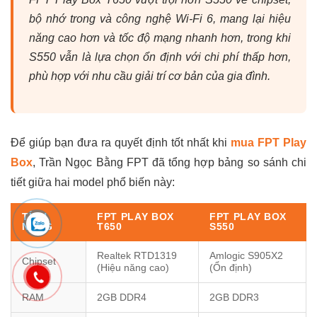
bộ nhớ trong và công nghệ Wi-Fi 6, mang lại hiệu
năng cao hơn và tốc độ mạng nhanh hơn, trong khi
S550 vẫn là lựa chọn ổn định với chi phí thấp hơn,
phù hợp với nhu cầu giải trí cơ bản của gia đình.
Để giúp bạn đưa ra quyết định tốt nhất khi
mua FPT Play
Box
, Trần Ngọc Bằng FPT đã tổng hợp bảng so sánh chi
tiết giữa hai model phổ biến này:
TÍNH
FPT PLAY BOX
FPT PLAY BOX
NĂNG
T650
S550
Realtek RTD1319
Amlogic S905X2
Chipset
(Hiệu năng cao)
(Ổn định)
RAM
2GB DDR4
2GB DDR3