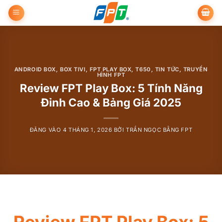
Bỏ
qua
nội
dung
ANDROID BOX
,
BOX TIVI
,
FPT PLAY BOX
,
T650
,
TIN TỨC
,
TRUYỀN
HÌNH FPT
Review FPT Play Box: 5 Tính Năng
Đỉnh Cao & Bảng Giá 2025
ĐĂNG VÀO
4 THÁNG 1, 2026
BỞI
TRẦN NGỌC BẰNG FPT