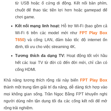
từ USB hoặc ổ cứng di động. Kết nối bàn phím,
chuột để thao tác tiện lợi hơn hoặc gamepad để
chơi game.
Kết nối mạng linh hoạt:
Hỗ trợ Wi-Fi (bao gồm cả
Wi-Fi 6 trên các model mới như
FPT Play Box
T650
) và cổng LAN, đảm bảo tốc độ internet ổn
định, tối ưu cho việc streaming 4K.
Tương thích đa dạng TV:
Hoạt động tốt với hầu
hết các loại TV từ đời cũ đến đời mới, chỉ cần có
cổng HDMI.
Khả năng tương thích rộng rãi này biến
FPT Play Box
thành một trung tâm giải trí đa năng, dễ dàng tích hợp vào
mọi không gian sống. Trần Ngọc Bằng FPT khuyến nghị
người dùng nên tận dụng tối đa các cổng kết nối để mở
rộng trải nghiệm.