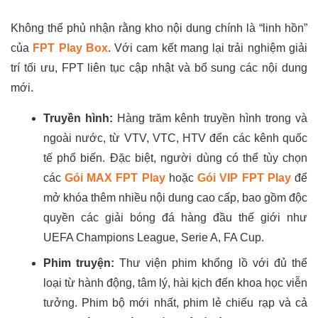
Không thể phủ nhận rằng kho nội dung chính là “linh hồn”
của
FPT Play Box
. Với cam kết mang lại trải nghiệm giải
trí tối ưu, FPT liên tục cập nhật và bổ sung các nội dung
mới.
Truyền hình:
Hàng trăm kênh truyền hình trong và
ngoài nước, từ VTV, VTC, HTV đến các kênh quốc
tế phổ biến. Đặc biệt, người dùng có thể tùy chọn
các
Gói MAX FPT Play
hoặc
Gói VIP FPT Play
để
mở khóa thêm nhiều nội dung cao cấp, bao gồm độc
quyền các giải bóng đá hàng đầu thế giới như
UEFA Champions League, Serie A, FA Cup.
Phim truyện:
Thư viện phim khổng lồ với đủ thể
loại từ hành động, tâm lý, hài kịch đến khoa học viễn
tưởng. Phim bộ mới nhất, phim lẻ chiếu rạp và cả