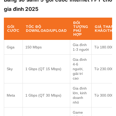
gia đình 2025
ĐỐI
GÓI
TỐC ĐỘ
TƯỢNG
GIÁ THAM
CƯỚC
DOWNLOAD/UPLOAD
PHÙ
KHẢO/THÁ
HỢP
Gia đình
Giga
150 Mbps
Từ 180.000
1-3 người
Gia đình
4-6
Sky
1 Gbps (QT 15 Mbps)
người,
Từ 230.000
giải trí
cao
Gia đình
lớn, kinh
Meta
1 Gbps (QT 30 Mbps)
Từ 300.000
doanh
nhỏ
Game