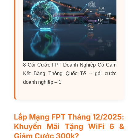
8 Gói Cước FPT Doanh Nghiệp Có Cam
Kết Băng Thông Quốc Tế – gói cước
doanh nghiệp – 1
Lắp Mạng FPT Tháng 12/2025:
Khuyến Mãi Tặng WiFi 6 &
Giảm Cước 300k?