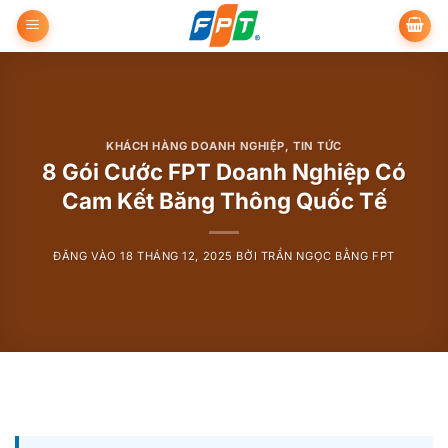
Bỏ
qua
nội
dung
KHÁCH HÀNG DOANH NGHIỆP
,
TIN TỨC
8 Gói Cước FPT Doanh Nghiệp Có
Cam Kết Băng Thông Quốc Tế
ĐĂNG VÀO
18 THÁNG 12, 2025
BỞI
TRẦN NGỌC BẰNG FPT