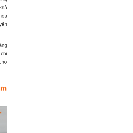
 khả
 hóa
uyến
năng
 chi
 cho
em