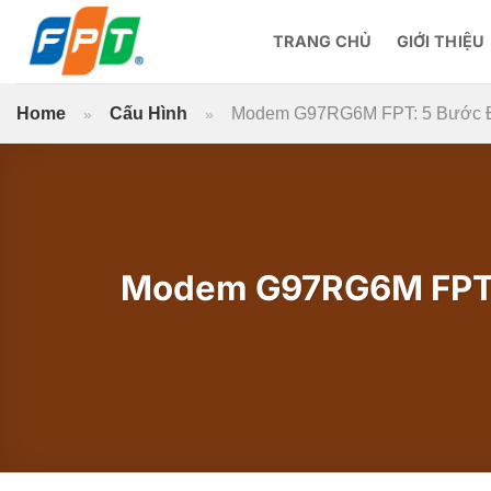
Bỏ
qua
TRANG CHỦ
GIỚI THIỆU
nội
dung
Home
Cấu Hình
Modem G97RG6M FPT: 5 Bước Đổ
»
»
Modem G97RG6M FPT: 5