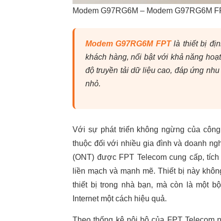
Modem G97RG6M – Modem G97RG6M FPT là 
Modem G97RG6M FPT
là thiết bị đ
khách hàng, nổi bật với khả năng hoạ
độ truyền tải dữ liệu cao, đáp ứng nh
nhỏ.
Với sự phát triển không ngừng của công
thuộc đối với nhiều gia đình và doanh n
(ONT) được FPT Telecom cung cấp, tích h
liền mạch và mạnh mẽ. Thiết bị này không
thiết bị trong nhà bạn, mà còn là một 
Internet một cách hiệu quả.
Theo thống kê nội bộ của FPT Telecom