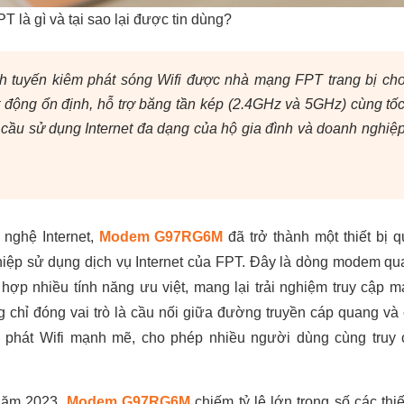
gì và tại sao lại được tin dùng?
ịnh tuyến kiêm phát sóng Wifi được nhà mạng FPT trang bị ch
t động ổn định, hỗ trợ băng tần kép (2.4GHz và 5GHz) cùng tố
u cầu sử dụng Internet đa dạng của hộ gia đình và doanh nghiệ
 nghệ Internet,
Modem G97RG6M
đã trở thành một thiết bị 
ghiệp sử dụng dịch vụ Internet của FPT. Đây là dòng modem q
ợp nhiều tính năng ưu việt, mang lại trải nghiệm truy cập 
 chỉ đóng vai trò là cầu nối giữa đường truyền cáp quang và
bộ phát Wifi mạnh mẽ, cho phép nhiều người dùng cùng truy
 năm 2023,
Modem G97RG6M
chiếm tỷ lệ lớn trong số các thiế