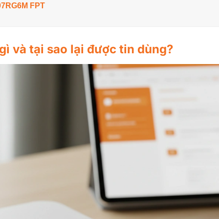
G97RG6M FPT
và tại sao lại được tin dùng?