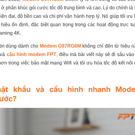
 ở phân khúc gói cước tốc độ trung bình và cao. Lý do chính là
iện đại, độ bền cao và chi phí vận hành hợp lý. Nó giúp tối ưu
n hiệu ổn định, đặc biệt quan trọng trong các hoạt động trực t
reaming 4K.
tin dùng dành cho
Modem G97RG6M
không chỉ đến từ hiệu 
 và
cấu hình modem FPT
, điều mà bài viết này sẽ đi sâu vào
hơn trong việc bảo mật mạng Wifi và tối ưu hóa tốc độ kết nối
mật khẩu và cấu hình nhanh Mod
bước?