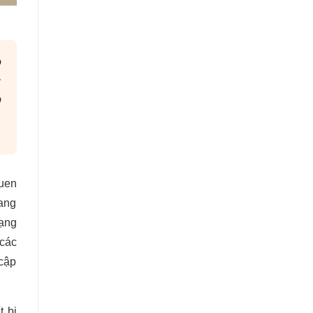
o
c
p
quen
uang
mạng
 các
 cập
t bị