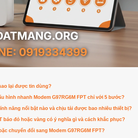
ao lại được tin dùng?
 cấu hình nhanh Modem G97RG6M FPT chỉ với 5 bước?
năng nổi bật nào và chịu tải được bao nhiêu thiết bị?
báo đỏ hoặc vàng có ý nghĩa gì và cách khắc phục?
 hoặc chuyển đổi sang Modem G97RG6M FPT?