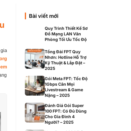
Bài viết mới
u
Quy Trình Thiết Kế Sơ
Đồ Mạng LAN Văn
Phòng Tối Ưu Tốc Độ
 gia
Tổng Đài FPT Quy
Nhơn: Hotline Hỗ Trợ
org
Kỹ Thuật & Lắp Đặt –
dem
2025
mạng
Gói Meta FPT: Tốc Độ
1Gbps Cân Mọi
Livestream & Game
Nặng – 2025
Đánh Giá Gói Super
100 FPT: Có Đủ Dùng
Cho Gia Đình 4
Người? – 2025