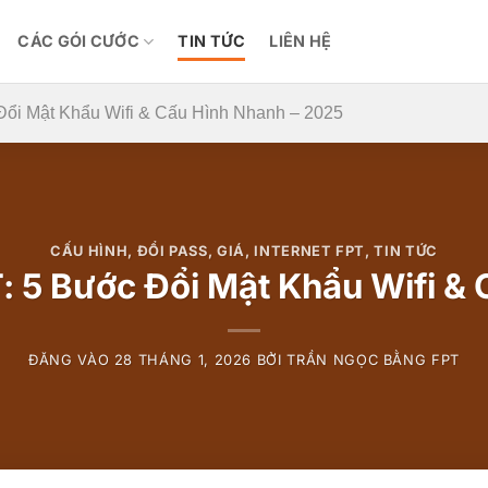
CÁC GÓI CƯỚC
TIN TỨC
LIÊN HỆ
i Mật Khẩu Wifi & Cấu Hình Nhanh – 2025
CẤU HÌNH
,
ĐỔI PASS
,
GIÁ
,
INTERNET FPT
,
TIN TỨC
 Bước Đổi Mật Khẩu Wifi & 
ĐĂNG VÀO
28 THÁNG 1, 2026
BỞI
TRẦN NGỌC BẰNG FPT