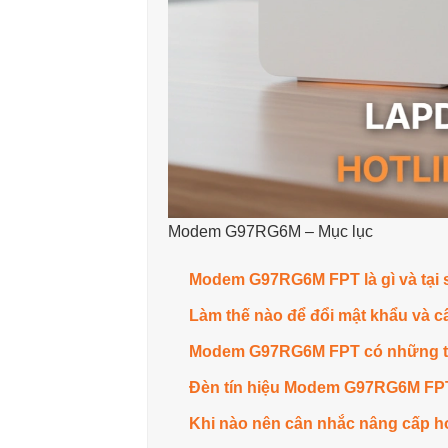
Modem G97RG6M – Mục lục
Modem G97RG6M FPT là gì và tại s
Làm thế nào để đổi mật khẩu và
Modem G97RG6M FPT có những tính 
Đèn tín hiệu Modem G97RG6M FPT 
Khi nào nên cân nhắc nâng cấp