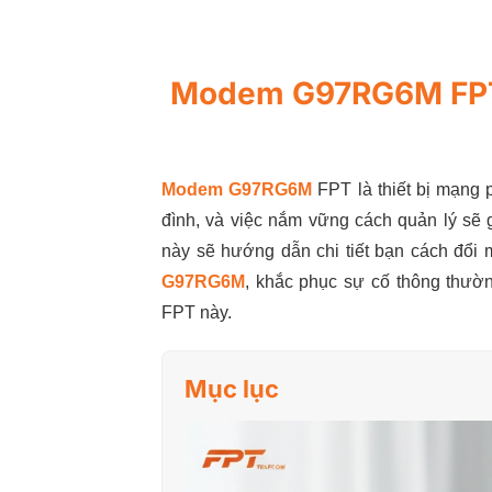
Modem G97RG6M FPT:
Modem G97RG6M
FPT là thiết bị mạng p
đình, và việc nắm vững cách quản lý sẽ g
này sẽ hướng dẫn chi tiết bạn cách đổi 
G97RG6M
, khắc phục sự cố thông thường
FPT này.
Mục lục