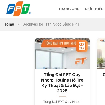
Bỏ
qua
TRANG CHỦ
GIỚI THIỆU
nội
dung
Home
Archives for Trần Ngọc Bằng FPT
»
07
Th2
Tổng Đài FPT Quy
G
Nhơn: Hotline Hỗ Trợ
Kỹ Thuật & Lắp Đặt –
2025
Tổng Đài FPT Quy Nhơn: