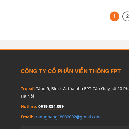
1
2
CÔNG TY CỔ PHẦN VIỄN THÔNG FPT
Trụ sở:
Tầng 9, Block A, tòa nhà FPT Cầu Giấy, số 10 P
Hà Nội
Hotline:
0919.334.399
Email:
tranngbang18082002@gmail.com