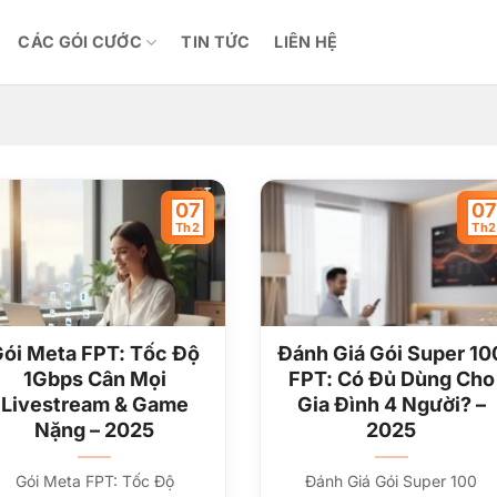
CÁC GÓI CƯỚC
TIN TỨC
LIÊN HỆ
07
07
Th2
Th2
ói Meta FPT: Tốc Độ
Đánh Giá Gói Super 10
1Gbps Cân Mọi
FPT: Có Đủ Dùng Cho
Livestream & Game
Gia Đình 4 Người? –
Nặng – 2025
2025
Gói Meta FPT: Tốc Độ
Đánh Giá Gói Super 100