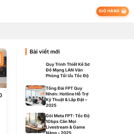
GIỎ HÀNG
Bài viết mới
Quy Trình Thiết Kế Sơ
Đồ Mạng LAN Văn
Phòng Tối Ưu Tốc Độ
Tổng Đài FPT Quy
Nhơn: Hotline Hỗ Trợ
0
Kỹ Thuật & Lắp Đặt –
2025
Gói Meta FPT: Tốc Độ
1Gbps Cân Mọi
Livestream & Game
Nặng – 2025