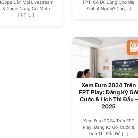
1Gbps Cân Mọi Livestream
FPT: Có Đủ Dùng Cho Gia
& Game Nặng Gói Meta
Đình 4 Người? Gói [...]
FPT [...]
07
Th2
Xem Euro 2024 Trên
FPT Play: Đăng Ký Gó
Cước & Lịch Thi Đấu –
2025
Xem Euro 2024 Trên FPT
Play: Đăng Ký Gói Cước &
Lịch Thi Đấu Để [...]