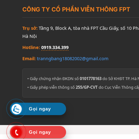
CÔNG TY CỔ PHẦN VIỄN THÔNG FPT
Trụ sở:
Tầng 9, Block A, tòa nhà FPT Cầu Giấy, số 10 P
Hà Nội
Hotline:
0919.334.399
Email:
tranngbang18082002@gmail.com
• Giấy chứng nhận ĐKDN số
0101778163
do Sở KHĐT TP. Hà 
• Giấy phép viễn thông số
255/GP-CVT
do Cục Viễn Thông cấ
Gọi ngay
Gọi ngay