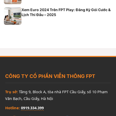
Xem Euro 2024 Trên FPT Play: Đăng Ký Gói Cước &
Lịch Thi Đấu – 2025
CÔNG TY CỔ PHẦN VIỄN THÔNG FPT
Trụ sở:
Tầng 9, Block A, tòa nhà FPT Cầu Giấy, số 10 Phạm
Văn Bạch, Cầu Giấy, Hà Nội
Hotline:
0919.334.399