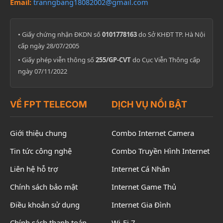
Email:
tranngbang18082002@gmail.com
• Giấy chứng nhận ĐKDN số
0101778163
do Sở KHĐT TP. Hà Nội
cấp ngày 28/07/2005
• Giấy phép viễn thông số
255/GP-CVT
do Cục Viễn Thông cấp
ngày 07/11/2022
VỀ FPT TELECOM
DỊCH VỤ NỔI BẬT
Giới thiệu chung
Combo Internet Camera
Tin tức công nghệ
Combo Truyền Hình Internet
Liên hệ hỗ trợ
Internet Cá Nhân
Chính sách bảo mật
Internet Game Thủ
Điều khoản sử dụng
Internet Gia Đình
Chính sách thanh toán
Wi-Fi 7