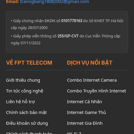
Email:
tranngbang18082002@gmail.com
• Giấy chứng nhận ĐKDN số
0101778163
do Sở KHĐT TP. Hà Nội
cấp ngày 28/07/2005
• Giấy phép viễn thông số
255/GP-CVT
do Cục Viễn Thông cấp
ngày 07/11/2022
VỀ FPT TELECOM
DỊCH VỤ NỔI BẬT
Giới thiệu chung
Combo Internet Camera
Tin tức công nghệ
Combo Truyền Hình Internet
Liên hệ hỗ trợ
Internet Cá Nhân
Chính sách bảo mật
Internet Game Thủ
Điều khoản sử dụng
Internet Gia Đình
Chính sách thanh toán
Wi-Fi 7