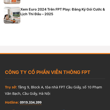
Xem Euro 2024 Trên FPT Play: Đăng Ký Gói Cước &
Lịch Thi Đấu – 2025
CÔNG TY CỔ PHẦN VIỄN THÔNG FPT
Trụ sở:
Tầng 9, Block A, tòa nhà FPT Cầu Giấy, số 10 Phạm
Văn Bạch, Cầu Giấy, Hà Nội
Hotline:
0919.334.399