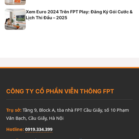
Xem Euro 2024 Trên FPT Play: Đăng Ký Gói Cước &
Lịch Thi Đấu – 2025
CÔNG TY CỔ PHẦN VIỄN THÔNG FPT
Trụ sở:
Tầng 9, Block A, tòa nhà FPT Cầu Giấy, số 10 Phạm
Văn Bạch, Cầu Giấy, Hà Nội
Hotline:
0919.334.399