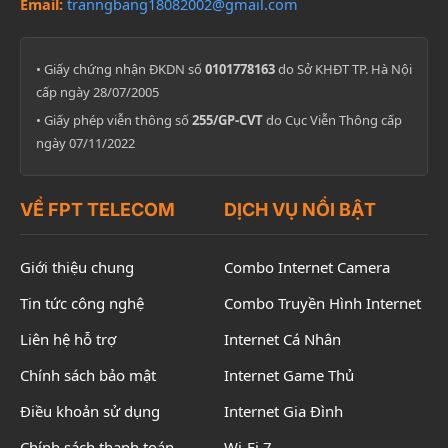
Email:
tranngbang18082002@gmail.com
• Giấy chứng nhận ĐKDN số
0101778163
do Sở KHĐT TP. Hà Nội
cấp ngày 28/07/2005
• Giấy phép viễn thông số
255/GP-CVT
do Cục Viễn Thông cấp
ngày 07/11/2022
VỀ FPT TELECOM
DỊCH VỤ NỔI BẬT
Giới thiệu chung
Combo Internet Camera
Tin tức công nghệ
Combo Truyền Hình Internet
Liên hệ hỗ trợ
Internet Cá Nhân
Chính sách bảo mật
Internet Game Thủ
Điều khoản sử dụng
Internet Gia Đình
Chính sách thanh toán
Wi-Fi 7