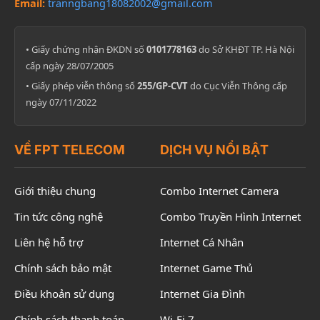
Email:
tranngbang18082002@gmail.com
• Giấy chứng nhận ĐKDN số
0101778163
do Sở KHĐT TP. Hà Nội
cấp ngày 28/07/2005
• Giấy phép viễn thông số
255/GP-CVT
do Cục Viễn Thông cấp
ngày 07/11/2022
VỀ FPT TELECOM
DỊCH VỤ NỔI BẬT
Giới thiệu chung
Combo Internet Camera
Tin tức công nghệ
Combo Truyền Hình Internet
Liên hệ hỗ trợ
Internet Cá Nhân
Chính sách bảo mật
Internet Game Thủ
Điều khoản sử dụng
Internet Gia Đình
Chính sách thanh toán
Wi-Fi 7