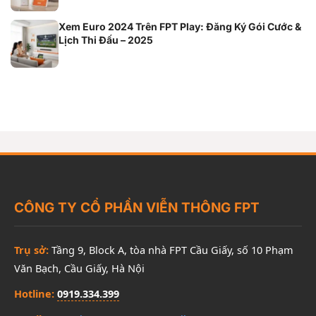
Xem Euro 2024 Trên FPT Play: Đăng Ký Gói Cước &
Lịch Thi Đấu – 2025
CÔNG TY CỔ PHẦN VIỄN THÔNG FPT
Trụ sở:
Tầng 9, Block A, tòa nhà FPT Cầu Giấy, số 10 Phạm
Văn Bạch, Cầu Giấy, Hà Nội
Hotline:
0919.334.399