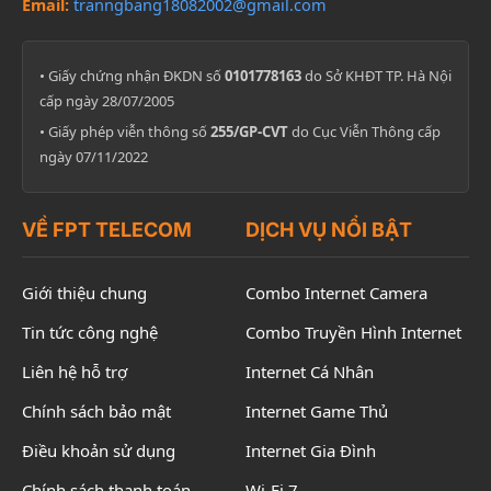
Email:
tranngbang18082002@gmail.com
• Giấy chứng nhận ĐKDN số
0101778163
do Sở KHĐT TP. Hà Nội
cấp ngày 28/07/2005
• Giấy phép viễn thông số
255/GP-CVT
do Cục Viễn Thông cấp
ngày 07/11/2022
VỀ FPT TELECOM
DỊCH VỤ NỔI BẬT
Giới thiệu chung
Combo Internet Camera
Tin tức công nghệ
Combo Truyền Hình Internet
Liên hệ hỗ trợ
Internet Cá Nhân
Chính sách bảo mật
Internet Game Thủ
Điều khoản sử dụng
Internet Gia Đình
Chính sách thanh toán
Wi-Fi 7