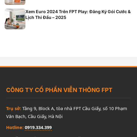
Xem Euro 2024 Trên FPT Play: Đăng Ký Gói Cước &
Lịch Thi Đấu – 2025
CÔNG TY CỔ PHẦN VIỄN THÔNG FPT
Trụ sở:
Tầng 9, Block A, tòa nhà FPT Cầu Giấy, số 10 Phạm
Văn Bạch, Cầu Giấy, Hà Nội
Hotline:
0919.334.399