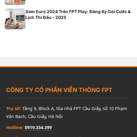
Xem Euro 2024 Trên FPT Play: Đăng Ký Gói Cước &
Lịch Thi Đấu – 2025
CÔNG TY CỔ PHẦN VIỄN THÔNG FPT
Trụ sở:
Tầng 9, Block A, tòa nhà FPT Cầu Giấy, số 10 Phạm
Văn Bạch, Cầu Giấy, Hà Nội
Hotline:
0919.334.399