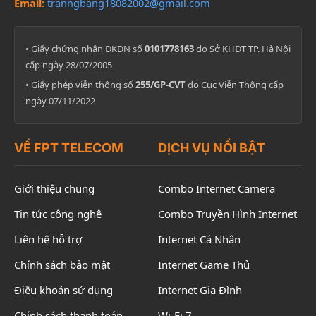
Email:
tranngbang18082002@gmail.com
• Giấy chứng nhận ĐKDN số
0101778163
do Sở KHĐT TP. Hà Nội
cấp ngày 28/07/2005
• Giấy phép viễn thông số
255/GP-CVT
do Cục Viễn Thông cấp
ngày 07/11/2022
VỀ FPT TELECOM
DỊCH VỤ NỔI BẬT
Giới thiệu chung
Combo Internet Camera
Tin tức công nghệ
Combo Truyền Hình Internet
Liên hệ hỗ trợ
Internet Cá Nhân
Chính sách bảo mật
Internet Game Thủ
Điều khoản sử dụng
Internet Gia Đình
Chính sách thanh toán
Wi-Fi 7