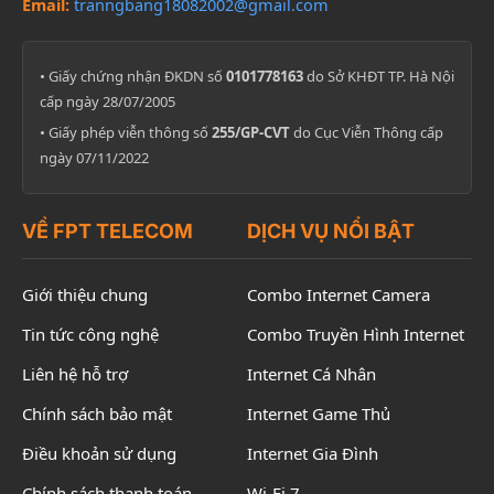
Email:
tranngbang18082002@gmail.com
• Giấy chứng nhận ĐKDN số
0101778163
do Sở KHĐT TP. Hà Nội
cấp ngày 28/07/2005
• Giấy phép viễn thông số
255/GP-CVT
do Cục Viễn Thông cấp
ngày 07/11/2022
VỀ FPT TELECOM
DỊCH VỤ NỔI BẬT
Giới thiệu chung
Combo Internet Camera
Tin tức công nghệ
Combo Truyền Hình Internet
Liên hệ hỗ trợ
Internet Cá Nhân
Chính sách bảo mật
Internet Game Thủ
Điều khoản sử dụng
Internet Gia Đình
Chính sách thanh toán
Wi-Fi 7