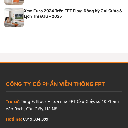
Xem Euro 2024 Trên FPT Play: Đăng Ký Gói Cước &
Lịch Thi Đấu – 2025
CÔNG TY CỔ PHẦN VIỄN THÔNG FPT
Trụ sở:
Tầng 9, Block A, tòa nhà FPT Cầu Giấy, số 10 Phạm
Văn Bạch, Cầu Giấy, Hà Nội
Hotline:
0919.334.399