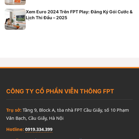
Xem Euro 2024 Trên FPT Play: Đăng Ký Gói Cước &
Lịch Thi Đấu – 2025
CÔNG TY CỔ PHẦN VIỄN THÔNG FPT
Trụ sở:
Tầng 9, Block A, tòa nhà FPT Cầu Giấy, số 10 Phạm
Văn Bạch, Cầu Giấy, Hà Nội
Hotline:
0919.334.399