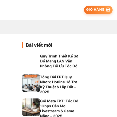
GIỎ HÀNG
Bài viết mới
Quy Trình Thiết Kế Sơ
Đồ Mạng LAN Văn
Phòng Tối Ưu Tốc Độ
Tổng Đài FPT Quy
Nhơn: Hotline Hỗ Trợ
Kỹ Thuật & Lắp Đặt –
2025
Gói Meta FPT: Tốc Độ
1Gbps Cân Mọi
Livestream & Game
Nặng – 2025