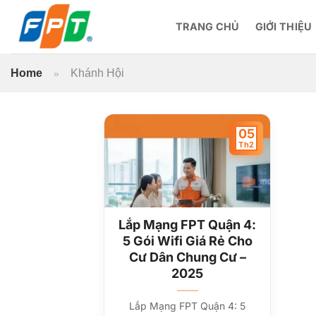
Bỏ
qua
TRANG CHỦ
GIỚI THIỆU
nội
dung
Home
Khánh Hội
»
05
Th2
Lắp Mạng FPT Quận 4:
5 Gói Wifi Giá Rẻ Cho
Cư Dân Chung Cư –
2025
Lắp Mạng FPT Quận 4: 5