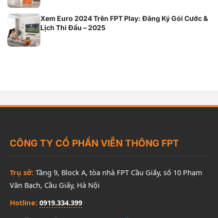
Xem Euro 2024 Trên FPT Play: Đăng Ký Gói Cước &
Lịch Thi Đấu – 2025
CÔNG TY CỔ PHẦN VIỄN THÔNG FPT
Trụ sở:
Tầng 9, Block A, tòa nhà FPT Cầu Giấy, số 10 Phạm
Văn Bạch, Cầu Giấy, Hà Nội
Hotline:
0919.334.399