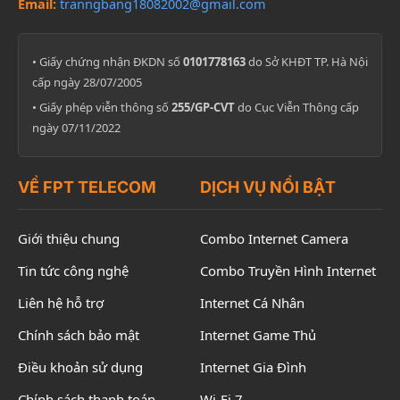
Email:
tranngbang18082002@gmail.com
• Giấy chứng nhận ĐKDN số
0101778163
do Sở KHĐT TP. Hà Nội
cấp ngày 28/07/2005
• Giấy phép viễn thông số
255/GP-CVT
do Cục Viễn Thông cấp
ngày 07/11/2022
VỀ FPT TELECOM
DỊCH VỤ NỔI BẬT
Giới thiệu chung
Combo Internet Camera
Tin tức công nghệ
Combo Truyền Hình Internet
Liên hệ hỗ trợ
Internet Cá Nhân
Chính sách bảo mật
Internet Game Thủ
Điều khoản sử dụng
Internet Gia Đình
Chính sách thanh toán
Wi-Fi 7