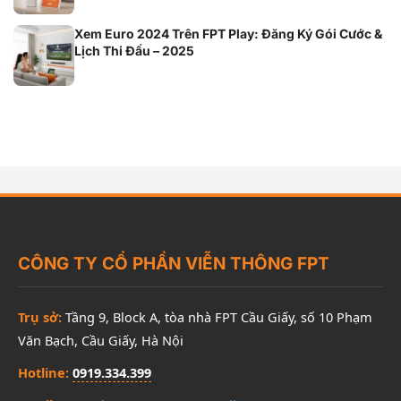
Xem Euro 2024 Trên FPT Play: Đăng Ký Gói Cước &
Lịch Thi Đấu – 2025
CÔNG TY CỔ PHẦN VIỄN THÔNG FPT
Trụ sở:
Tầng 9, Block A, tòa nhà FPT Cầu Giấy, số 10 Phạm
Văn Bạch, Cầu Giấy, Hà Nội
Hotline:
0919.334.399