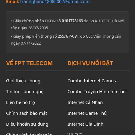
Email:
tranngbang18082002@gmail.com
• Giấy chứng nhận ĐKDN số
0101778163
do Sở KHĐT TP. Hà Nội
cấp ngày 28/07/2005
• Giấy phép viễn thông số
255/GP-CVT
do Cục Viễn Thông cấp
ngày 07/11/2022
VỀ FPT TELECOM
DỊCH VỤ NỔI BẬT
Giới thiệu chung
Combo Internet Camera
Tin tức công nghệ
Combo Truyền Hình Internet
Liên hệ hỗ trợ
Internet Cá Nhân
Chính sách bảo mật
Internet Game Thủ
Điều khoản sử dụng
Internet Gia Đình
Chính sách thanh toán
Wi-Fi 7