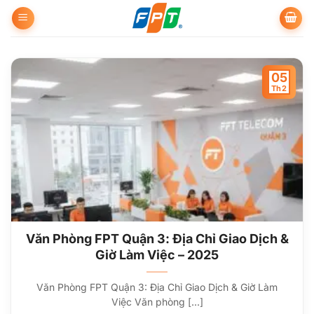
Bỏ
qua
nội
dung
05
Th2
Văn Phòng FPT Quận 3: Địa Chỉ Giao Dịch &
Giờ Làm Việc – 2025
Văn Phòng FPT Quận 3: Địa Chỉ Giao Dịch & Giờ Làm
Việc Văn phòng [...]