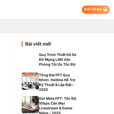
GIỎ HÀNG
Bài viết mới
Quy Trình Thiết Kế Sơ
Đồ Mạng LAN Văn
Phòng Tối Ưu Tốc Độ
Tổng Đài FPT Quy
Nhơn: Hotline Hỗ Trợ
Kỹ Thuật & Lắp Đặt –
2025
Gói Meta FPT: Tốc Độ
1Gbps Cân Mọi
Livestream & Game
Nặng – 2025