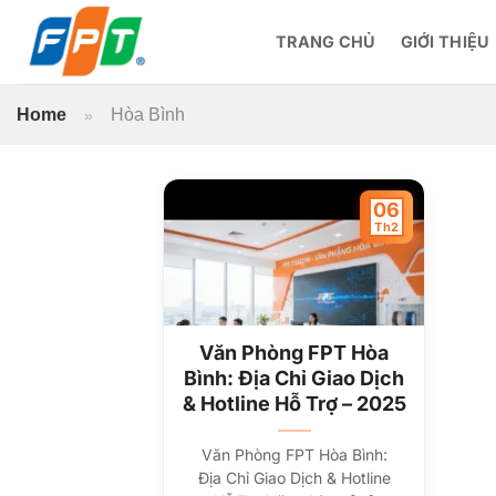
Bỏ
qua
TRANG CHỦ
GIỚI THIỆU
nội
dung
Home
Hòa Bình
»
06
Th2
Văn Phòng FPT Hòa
Bình: Địa Chỉ Giao Dịch
& Hotline Hỗ Trợ – 2025
Văn Phòng FPT Hòa Bình:
Địa Chỉ Giao Dịch & Hotline