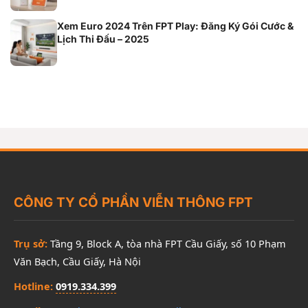
Xem Euro 2024 Trên FPT Play: Đăng Ký Gói Cước &
Lịch Thi Đấu – 2025
CÔNG TY CỔ PHẦN VIỄN THÔNG FPT
Trụ sở:
Tầng 9, Block A, tòa nhà FPT Cầu Giấy, số 10 Phạm
Văn Bạch, Cầu Giấy, Hà Nội
Hotline:
0919.334.399