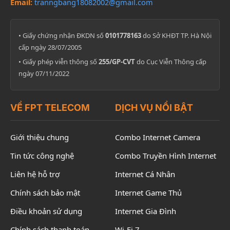
Email:
tranngbang18082002@gmail.com
• Giấy chứng nhận ĐKDN số
0101778163
do Sở KHĐT TP. Hà Nội
cấp ngày 28/07/2005
• Giấy phép viễn thông số
255/GP-CVT
do Cục Viễn Thông cấp
ngày 07/11/2022
VỀ FPT TELECOM
DỊCH VỤ NỔI BẬT
Giới thiệu chung
Combo Internet Camera
Tin tức công nghệ
Combo Truyền Hình Internet
Liên hệ hỗ trợ
Internet Cá Nhân
Chính sách bảo mật
Internet Game Thủ
Điều khoản sử dụng
Internet Gia Đình
Chính sách thanh toán
Wi-Fi 7