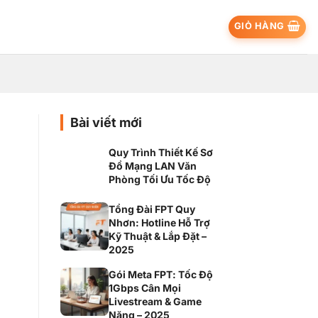
GIỎ HÀNG
Bài viết mới
Quy Trình Thiết Kế Sơ
Đồ Mạng LAN Văn
Phòng Tối Ưu Tốc Độ
Tổng Đài FPT Quy
Nhơn: Hotline Hỗ Trợ
Kỹ Thuật & Lắp Đặt –
2025
Gói Meta FPT: Tốc Độ
1Gbps Cân Mọi
Livestream & Game
Nặng – 2025