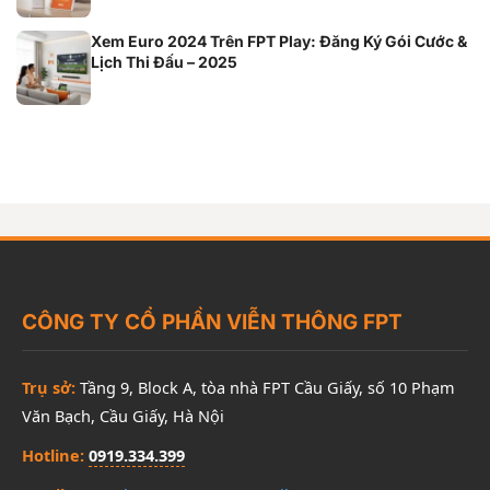
Xem Euro 2024 Trên FPT Play: Đăng Ký Gói Cước &
Lịch Thi Đấu – 2025
CÔNG TY CỔ PHẦN VIỄN THÔNG FPT
Trụ sở:
Tầng 9, Block A, tòa nhà FPT Cầu Giấy, số 10 Phạm
Văn Bạch, Cầu Giấy, Hà Nội
Hotline:
0919.334.399