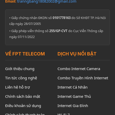
Email:
tranngbang18082002@gmail.com
• Giấy chứng nhận ĐKDN số
0101778163
do Sở KHĐT TP. Hà Nội
cấp ngày 28/07/2005
• Giấy phép viễn thông số
255/GP-CVT
do Cục Viễn Thông cấp
ngày 07/11/2022
VỀ FPT TELECOM
DỊCH VỤ NỔI BẬT
Giới thiệu chung
Combo Internet Camera
Tin tức công nghệ
Combo Truyền Hình Internet
Liên hệ hỗ trợ
Internet Cá Nhân
Chính sách bảo mật
Internet Game Thủ
Điều khoản sử dụng
Internet Gia Đình
Chính sách thanh toán
Wi-Fi 7