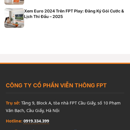
Xem Euro 2024 Trên FPT Play: Đăng Ký Gói Cước &
Lịch Thi Đấu – 2025
CÔNG TY CỔ PHẦN VIỄN THÔNG FPT
Trụ sở:
Tầng 9, Block A, tòa nhà FPT Cầu Giấy, số 10 Phạm
Văn Bạch, Cầu Giấy, Hà Nội
Hotline:
0919.334.399