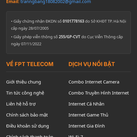
Email:
tranngbang18082002@gmail.com
• Giấy chứng nhận ĐKDN số
0101778163
do Sở KHĐT TP. Hà Nội
cấp ngày 28/07/2005
• Giấy phép viễn thông số
255/GP-CVT
do Cục Viễn Thông cấp
ngày 07/11/2022
VỀ FPT TELECOM
DỊCH VỤ NỔI BẬT
Giới thiệu chung
Combo Internet Camera
Tin tức công nghệ
Combo Truyền Hình Internet
Liên hệ hỗ trợ
Internet Cá Nhân
Chính sách bảo mật
Internet Game Thủ
Điều khoản sử dụng
Internet Gia Đình
Chính sách thanh toán
Wi-Fi 7