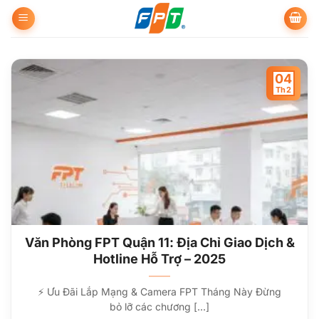
Bỏ
qua
nội
dung
04
Th2
Văn Phòng FPT Quận 11: Địa Chỉ Giao Dịch &
Hotline Hỗ Trợ – 2025
⚡ Ưu Đãi Lắp Mạng & Camera FPT Tháng Này Đừng
bỏ lỡ các chương [...]