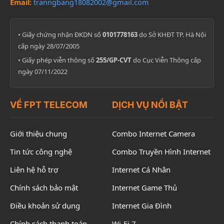
Email:
tranngbang18082002@gmail.com
• Giấy chứng nhận ĐKDN số
0101778163
do Sở KHĐT TP. Hà Nội
cấp ngày 28/07/2005
• Giấy phép viễn thông số
255/GP-CVT
do Cục Viễn Thông cấp
ngày 07/11/2022
VỀ FPT TELECOM
DỊCH VỤ NỔI BẬT
Giới thiệu chung
Combo Internet Camera
Tin tức công nghệ
Combo Truyền Hình Internet
Liên hệ hỗ trợ
Internet Cá Nhân
Chính sách bảo mật
Internet Game Thủ
Điều khoản sử dụng
Internet Gia Đình
Chính sách thanh toán
Wi-Fi 7