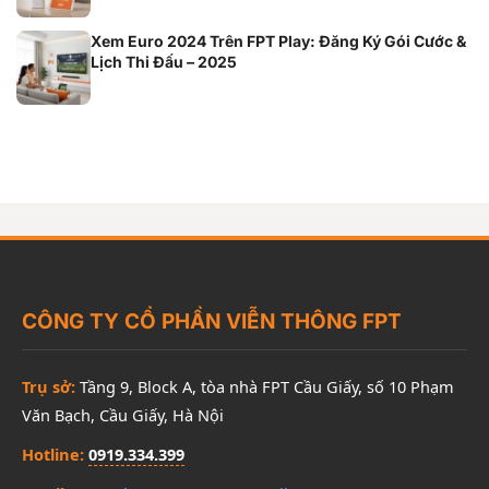
Xem Euro 2024 Trên FPT Play: Đăng Ký Gói Cước &
Lịch Thi Đấu – 2025
CÔNG TY CỔ PHẦN VIỄN THÔNG FPT
Trụ sở:
Tầng 9, Block A, tòa nhà FPT Cầu Giấy, số 10 Phạm
Văn Bạch, Cầu Giấy, Hà Nội
Hotline:
0919.334.399