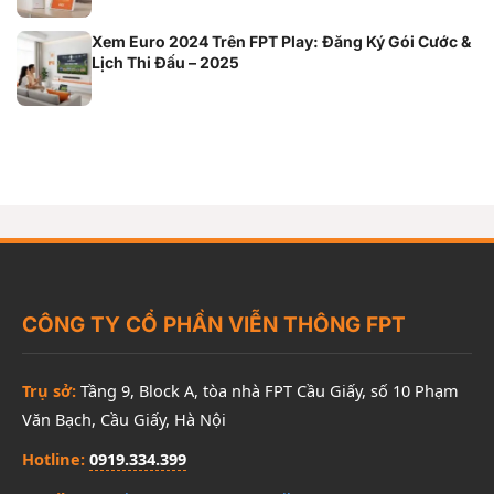
Xem Euro 2024 Trên FPT Play: Đăng Ký Gói Cước &
Lịch Thi Đấu – 2025
CÔNG TY CỔ PHẦN VIỄN THÔNG FPT
Trụ sở:
Tầng 9, Block A, tòa nhà FPT Cầu Giấy, số 10 Phạm
Văn Bạch, Cầu Giấy, Hà Nội
Hotline:
0919.334.399