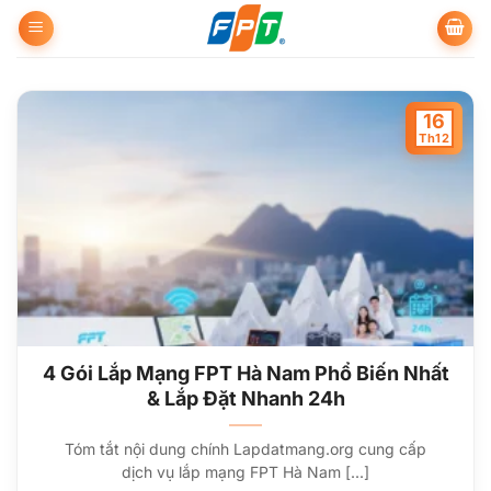
Bỏ
qua
nội
dung
16
Th12
4 Gói Lắp Mạng FPT Hà Nam Phổ Biến Nhất
& Lắp Đặt Nhanh 24h
Tóm tắt nội dung chính Lapdatmang.org cung cấp
dịch vụ lắp mạng FPT Hà Nam [...]