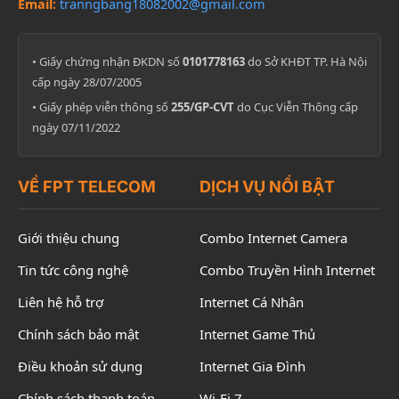
Email:
tranngbang18082002@gmail.com
• Giấy chứng nhận ĐKDN số
0101778163
do Sở KHĐT TP. Hà Nội
cấp ngày 28/07/2005
• Giấy phép viễn thông số
255/GP-CVT
do Cục Viễn Thông cấp
ngày 07/11/2022
VỀ FPT TELECOM
DỊCH VỤ NỔI BẬT
Giới thiệu chung
Combo Internet Camera
Tin tức công nghệ
Combo Truyền Hình Internet
Liên hệ hỗ trợ
Internet Cá Nhân
Chính sách bảo mật
Internet Game Thủ
Điều khoản sử dụng
Internet Gia Đình
Chính sách thanh toán
Wi-Fi 7