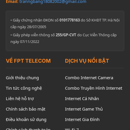
Email:
tranngbang18082002@gmail.com
• Giấy chứng nhận ĐKDN số
0101778163
do Sở KHĐT TP. Hà Nội
cấp ngày 28/07/2005
• Giấy phép viễn thông số
255/GP-CVT
do Cục Viễn Thông cấp
ngày 07/11/2022
VỀ FPT TELECOM
DỊCH VỤ NỔI BẬT
Giới thiệu chung
Combo Internet Camera
Tin tức công nghệ
Combo Truyền Hình Internet
Liên hệ hỗ trợ
Internet Cá Nhân
Chính sách bảo mật
Internet Game Thủ
Điều khoản sử dụng
Internet Gia Đình
Chính sách thanh toán
Wi-Fi 7