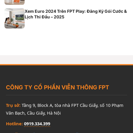
Xem Euro 2024 Trên FPT Play: Đăng Ký Gói Cước &
Lịch Thi Đấu – 2025
CÔNG TY CỔ PHẦN VIỄN THÔNG FPT
Trụ sở:
Tầng 9, Block A, tòa nhà FPT Cầu Giấy, số 10 Phạm
Văn Bạch, Cầu Giấy, Hà Nội
Hotline:
0919.334.399