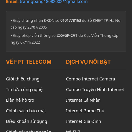
Email:
tranngbang18082002@gmail.com
• Giấy chứng nhận ĐKDN số
0101778163
do Sở KHĐT TP. Hà Nội
cấp ngày 28/07/2005
• Giấy phép viễn thông số
255/GP-CVT
do Cục Viễn Thông cấp
ngày 07/11/2022
VỀ FPT TELECOM
DỊCH VỤ NỔI BẬT
Giới thiệu chung
Combo Internet Camera
Tin tức công nghệ
Combo Truyền Hình Internet
Liên hệ hỗ trợ
Internet Cá Nhân
Chính sách bảo mật
Internet Game Thủ
Điều khoản sử dụng
Internet Gia Đình
Chính sách thanh toán
Wi-Fi 7