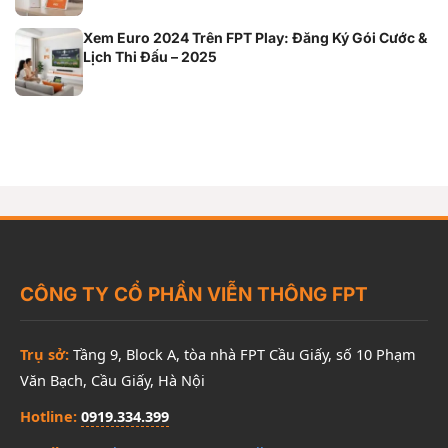
Xem Euro 2024 Trên FPT Play: Đăng Ký Gói Cước &
Lịch Thi Đấu – 2025
CÔNG TY CỔ PHẦN VIỄN THÔNG FPT
Trụ sở:
Tầng 9, Block A, tòa nhà FPT Cầu Giấy, số 10 Phạm
Văn Bạch, Cầu Giấy, Hà Nội
Hotline:
0919.334.399