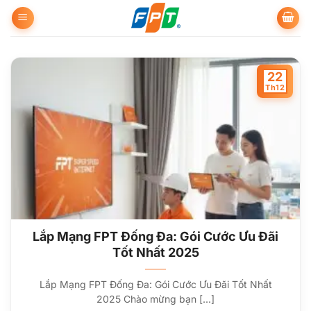
Bỏ
qua
nội
dung
22
Th12
Lắp Mạng FPT Đống Đa: Gói Cước Ưu Đãi
Tốt Nhất 2025
Lắp Mạng FPT Đống Đa: Gói Cước Ưu Đãi Tốt Nhất
2025 Chào mừng bạn [...]