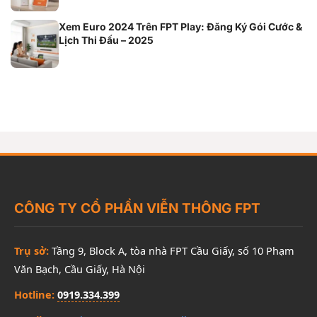
Xem Euro 2024 Trên FPT Play: Đăng Ký Gói Cước &
Lịch Thi Đấu – 2025
CÔNG TY CỔ PHẦN VIỄN THÔNG FPT
Trụ sở:
Tầng 9, Block A, tòa nhà FPT Cầu Giấy, số 10 Phạm
Văn Bạch, Cầu Giấy, Hà Nội
Hotline:
0919.334.399