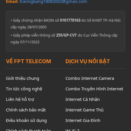
Email:
tranngbang18082002@gmail.com
• Giấy chứng nhận ĐKDN số
0101778163
do Sở KHĐT TP. Hà Nội
cấp ngày 28/07/2005
• Giấy phép viễn thông số
255/GP-CVT
do Cục Viễn Thông cấp
ngày 07/11/2022
VỀ FPT TELECOM
DỊCH VỤ NỔI BẬT
Giới thiệu chung
Combo Internet Camera
Tin tức công nghệ
Combo Truyền Hình Internet
Liên hệ hỗ trợ
Internet Cá Nhân
Chính sách bảo mật
Internet Game Thủ
Điều khoản sử dụng
Internet Gia Đình
Chính sách thanh toán
Wi-Fi 7