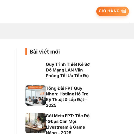
GIỎ HÀNG
Bài viết mới
Quy Trình Thiết Kế Sơ
Đồ Mạng LAN Văn
Phòng Tối Ưu Tốc Độ
Tổng Đài FPT Quy
Nhơn: Hotline Hỗ Trợ
Kỹ Thuật & Lắp Đặt –
2025
Gói Meta FPT: Tốc Độ
1Gbps Cân Mọi
Livestream & Game
Nặng – 2025