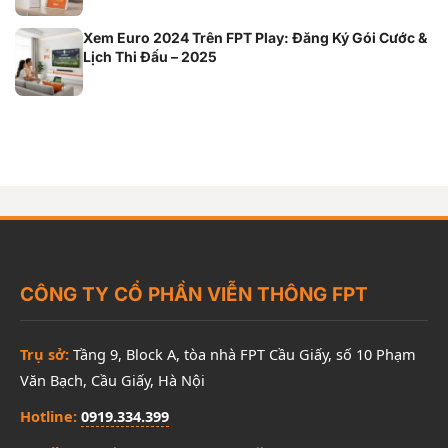
Xem Euro 2024 Trên FPT Play: Đăng Ký Gói Cước &
Lịch Thi Đấu – 2025
CÔNG TY CỔ PHẦN VIỄN THÔNG FPT
Trụ sở:
Tầng 9, Block A, tòa nhà FPT Cầu Giấy, số 10 Phạm
Văn Bạch, Cầu Giấy, Hà Nội
Hotline:
0919.334.399