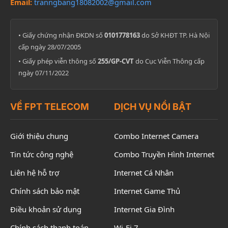
Email:
tranngbang18082002@gmail.com
• Giấy chứng nhận ĐKDN số
0101778163
do Sở KHĐT TP. Hà Nội
cấp ngày 28/07/2005
• Giấy phép viễn thông số
255/GP-CVT
do Cục Viễn Thông cấp
ngày 07/11/2022
VỀ FPT TELECOM
DỊCH VỤ NỔI BẬT
Giới thiệu chung
Combo Internet Camera
Tin tức công nghệ
Combo Truyền Hình Internet
Liên hệ hỗ trợ
Internet Cá Nhân
Chính sách bảo mật
Internet Game Thủ
Điều khoản sử dụng
Internet Gia Đình
Chính sách thanh toán
Wi-Fi 7