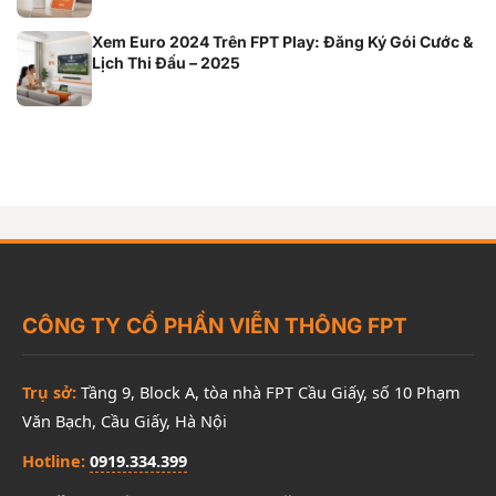
Xem Euro 2024 Trên FPT Play: Đăng Ký Gói Cước &
Lịch Thi Đấu – 2025
CÔNG TY CỔ PHẦN VIỄN THÔNG FPT
Trụ sở:
Tầng 9, Block A, tòa nhà FPT Cầu Giấy, số 10 Phạm
Văn Bạch, Cầu Giấy, Hà Nội
Hotline:
0919.334.399