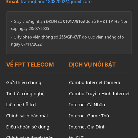
Email:
tranngbang18082002@gmail.com
• Giấy chứng nhận ĐKDN số
0101778163
do Sở KHĐT TP. Hà Nội
cấp ngày 28/07/2005
• Giấy phép viễn thông số
255/GP-CVT
do Cục Viễn Thông cấp
ngày 07/11/2022
VỀ FPT TELECOM
DỊCH VỤ NỔI BẬT
Giới thiệu chung
Combo Internet Camera
Tin tức công nghệ
Combo Truyền Hình Internet
Liên hệ hỗ trợ
Internet Cá Nhân
Chính sách bảo mật
Internet Game Thủ
Điều khoản sử dụng
Internet Gia Đình
Chính sách thanh toán
Wi-Fi 7