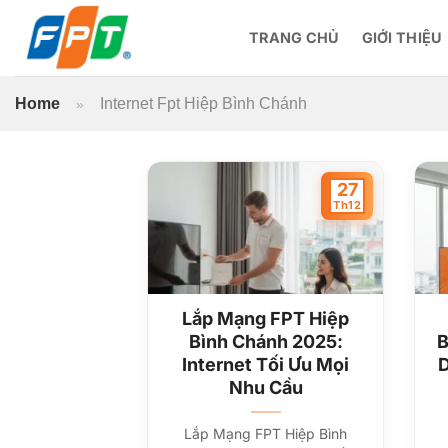
Bỏ
qua
TRANG CHỦ
GIỚI THIỆU
nội
dung
Home
Internet Fpt Hiệp Bình Chánh
»
27
Th12
Lắp Mạng FPT Hiệp
Bình Chánh 2025:
B
Internet Tối Ưu Mọi
D
Nhu Cầu
Lắp Mạng FPT Hiệp Bình