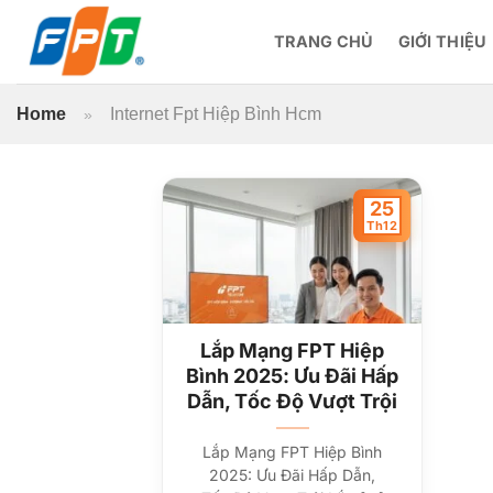
Bỏ
qua
TRANG CHỦ
GIỚI THIỆU
nội
dung
Home
Internet Fpt Hiệp Bình Hcm
»
25
Th12
Lắp Mạng FPT Hiệp
Bình 2025: Ưu Đãi Hấp
Dẫn, Tốc Độ Vượt Trội
Lắp Mạng FPT Hiệp Bình
2025: Ưu Đãi Hấp Dẫn,