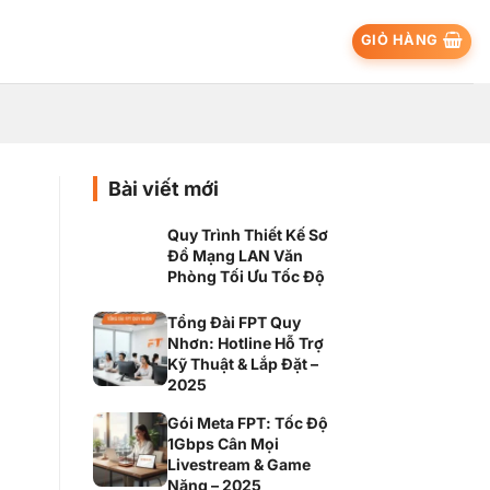
GIỎ HÀNG
Bài viết mới
Quy Trình Thiết Kế Sơ
Đồ Mạng LAN Văn
Phòng Tối Ưu Tốc Độ
Tổng Đài FPT Quy
Nhơn: Hotline Hỗ Trợ
Kỹ Thuật & Lắp Đặt –
2025
Gói Meta FPT: Tốc Độ
1Gbps Cân Mọi
Livestream & Game
Nặng – 2025