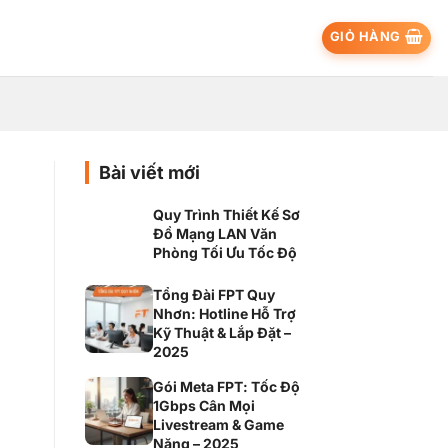
GIỎ HÀNG
Bài viết mới
Quy Trình Thiết Kế Sơ
Đồ Mạng LAN Văn
Phòng Tối Ưu Tốc Độ
Tổng Đài FPT Quy
Nhơn: Hotline Hỗ Trợ
Kỹ Thuật & Lắp Đặt –
2025
Gói Meta FPT: Tốc Độ
1Gbps Cân Mọi
Livestream & Game
Nặng – 2025