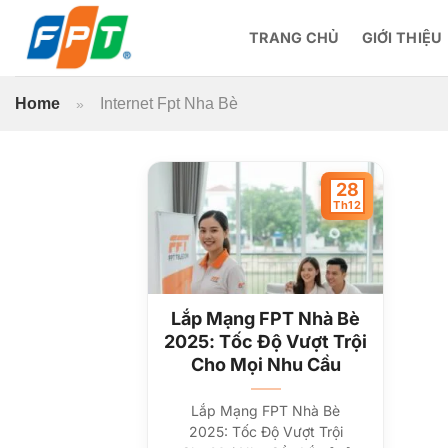
Bỏ
qua
TRANG CHỦ
GIỚI THIỆU
nội
dung
Home
Internet Fpt Nha Bè
»
28
Th12
Lắp Mạng FPT Nhà Bè
2025: Tốc Độ Vượt Trội
Cho Mọi Nhu Cầu
Lắp Mạng FPT Nhà Bè
2025: Tốc Độ Vượt Trội