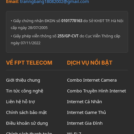
Email:
tranngbang18082002@gmail.com
• Giấy chứng nhận ĐKDN số
0101778163
do Sở KHĐT TP. Hà Nội
cấp ngày 28/07/2005
• Giấy phép viễn thông số
255/GP-CVT
do Cục Viễn Thông cấp
ngày 07/11/2022
VỀ FPT TELECOM
DỊCH VỤ NỔI BẬT
Giới thiệu chung
Combo Internet Camera
Tin tức công nghệ
Combo Truyền Hình Internet
Liên hệ hỗ trợ
Internet Cá Nhân
Chính sách bảo mật
Internet Game Thủ
Điều khoản sử dụng
Internet Gia Đình
Chính sách thanh toán
Wi-Fi 7