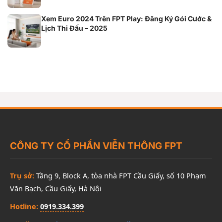
Xem Euro 2024 Trên FPT Play: Đăng Ký Gói Cước &
Lịch Thi Đấu – 2025
CÔNG TY CỔ PHẦN VIỄN THÔNG FPT
Trụ sở:
Tầng 9, Block A, tòa nhà FPT Cầu Giấy, số 10 Phạm
Văn Bạch, Cầu Giấy, Hà Nội
Hotline:
0919.334.399