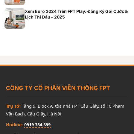
Xem Euro 2024 Trên FPT Play: Đăng Ký Gói Cước &
Lịch Thi Đấu – 2025
CÔNG TY CỔ PHẦN VIỄN THÔNG FPT
Trụ sở:
Tầng 9, Block A, tòa nhà FPT Cầu Giấy, số 10 Phạm
Văn Bạch, Cầu Giấy, Hà Nội
Hotline:
0919.334.399