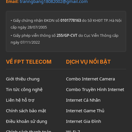
Email:
tranngbang18082002@gmail.com
• Giấy chứng nhận ĐKDN số
0101778163
do Sở KHĐT TP. Hà Nội
cấp ngày 28/07/2005
• Giấy phép viễn thông số
255/GP-CVT
do Cục Viễn Thông cấp
ngày 07/11/2022
VỀ FPT TELECOM
DỊCH VỤ NỔI BẬT
Giới thiệu chung
Combo Internet Camera
Tin tức công nghệ
Combo Truyền Hình Internet
Liên hệ hỗ trợ
Internet Cá Nhân
Chính sách bảo mật
Internet Game Thủ
Điều khoản sử dụng
Internet Gia Đình
Chính sách thanh toán
Wi-Fi 7