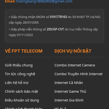
Email:
tranngbang18082002@gmail.com
• Giấy chứng nhận ĐKDN số
0101778163
do Sở KHĐT TP. Hà Nội
cấp ngày 28/07/2005
• Giấy phép viễn thông số
255/GP-CVT
do Cục Viễn Thông cấp
ngày 07/11/2022
VỀ FPT TELECOM
DỊCH VỤ NỔI BẬT
Giới thiệu chung
Combo Internet Camera
Tin tức công nghệ
Combo Truyền Hình Internet
Liên hệ hỗ trợ
Internet Cá Nhân
Chính sách bảo mật
Internet Game Thủ
Điều khoản sử dụng
Internet Gia Đình
Chính sách thanh toán
Wi-Fi 7