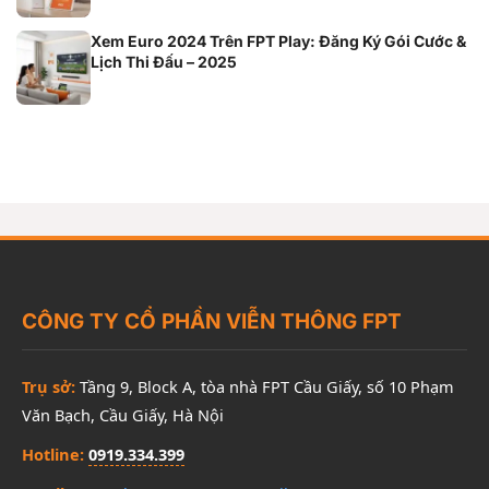
Xem Euro 2024 Trên FPT Play: Đăng Ký Gói Cước &
Lịch Thi Đấu – 2025
CÔNG TY CỔ PHẦN VIỄN THÔNG FPT
Trụ sở:
Tầng 9, Block A, tòa nhà FPT Cầu Giấy, số 10 Phạm
Văn Bạch, Cầu Giấy, Hà Nội
Hotline:
0919.334.399