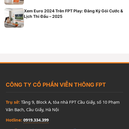
Xem Euro 2024 Trên FPT Play: Đăng Ký Gói Cước &
Lịch Thi Đấu – 2025
CÔNG TY CỔ PHẦN VIỄN THÔNG FPT
Trụ sở:
Tầng 9, Block A, tòa nhà FPT Cầu Giấy, số 10 Phạm
Văn Bạch, Cầu Giấy, Hà Nội
Hotline:
0919.334.399