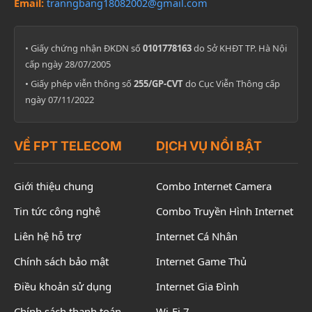
Email:
tranngbang18082002@gmail.com
• Giấy chứng nhận ĐKDN số
0101778163
do Sở KHĐT TP. Hà Nội
cấp ngày 28/07/2005
• Giấy phép viễn thông số
255/GP-CVT
do Cục Viễn Thông cấp
ngày 07/11/2022
VỀ FPT TELECOM
DỊCH VỤ NỔI BẬT
Giới thiệu chung
Combo Internet Camera
Tin tức công nghệ
Combo Truyền Hình Internet
Liên hệ hỗ trợ
Internet Cá Nhân
Chính sách bảo mật
Internet Game Thủ
Điều khoản sử dụng
Internet Gia Đình
Chính sách thanh toán
Wi-Fi 7