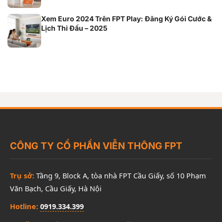
Xem Euro 2024 Trên FPT Play: Đăng Ký Gói Cước &
Lịch Thi Đấu – 2025
CÔNG TY CỔ PHẦN VIỄN THÔNG FPT
Trụ sở:
Tầng 9, Block A, tòa nhà FPT Cầu Giấy, số 10 Phạm
Văn Bạch, Cầu Giấy, Hà Nội
Hotline:
0919.334.399