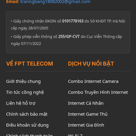
Email:
tranngbang18082002@gmail.com
• Giấy chứng nhận ĐKDN số
0101778163
do Sở KHĐT TP. Hà Nội
cấp ngày 28/07/2005
• Giấy phép viễn thông số
255/GP-CVT
do Cục Viễn Thông cấp
ngày 07/11/2022
VỀ FPT TELECOM
DỊCH VỤ NỔI BẬT
Giới thiệu chung
Combo Internet Camera
Tin tức công nghệ
Combo Truyền Hình Internet
Liên hệ hỗ trợ
Internet Cá Nhân
Chính sách bảo mật
Internet Game Thủ
Điều khoản sử dụng
Internet Gia Đình
Chính sách thanh toán
Wi-Fi 7