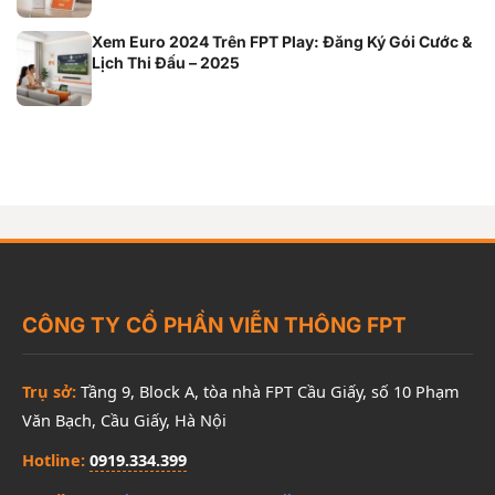
Xem Euro 2024 Trên FPT Play: Đăng Ký Gói Cước &
Lịch Thi Đấu – 2025
CÔNG TY CỔ PHẦN VIỄN THÔNG FPT
Trụ sở:
Tầng 9, Block A, tòa nhà FPT Cầu Giấy, số 10 Phạm
Văn Bạch, Cầu Giấy, Hà Nội
Hotline:
0919.334.399