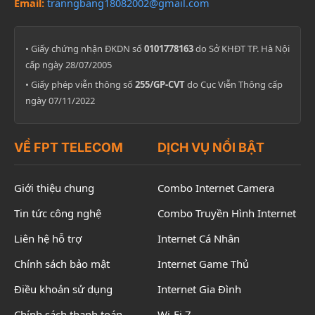
Email:
tranngbang18082002@gmail.com
• Giấy chứng nhận ĐKDN số
0101778163
do Sở KHĐT TP. Hà Nội
cấp ngày 28/07/2005
• Giấy phép viễn thông số
255/GP-CVT
do Cục Viễn Thông cấp
ngày 07/11/2022
VỀ FPT TELECOM
DỊCH VỤ NỔI BẬT
Giới thiệu chung
Combo Internet Camera
Tin tức công nghệ
Combo Truyền Hình Internet
Liên hệ hỗ trợ
Internet Cá Nhân
Chính sách bảo mật
Internet Game Thủ
Điều khoản sử dụng
Internet Gia Đình
Chính sách thanh toán
Wi-Fi 7