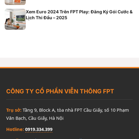
Xem Euro 2024 Trên FPT Play: Đăng Ký Gói Cước &
Lịch Thi Đấu – 2025
CÔNG TY CỔ PHẦN VIỄN THÔNG FPT
Trụ sở:
Tầng 9, Block A, tòa nhà FPT Cầu Giấy, số 10 Phạm
Văn Bạch, Cầu Giấy, Hà Nội
Hotline:
0919.334.399