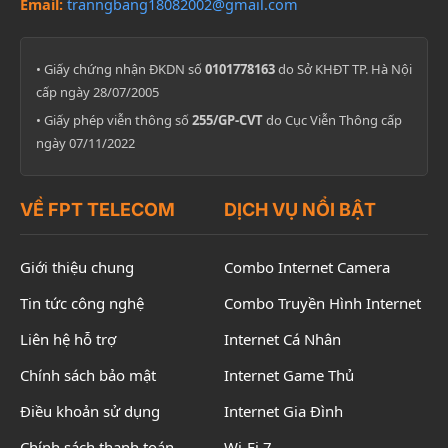
Email:
tranngbang18082002@gmail.com
• Giấy chứng nhận ĐKDN số
0101778163
do Sở KHĐT TP. Hà Nội
cấp ngày 28/07/2005
• Giấy phép viễn thông số
255/GP-CVT
do Cục Viễn Thông cấp
ngày 07/11/2022
VỀ FPT TELECOM
DỊCH VỤ NỔI BẬT
Giới thiệu chung
Combo Internet Camera
Tin tức công nghệ
Combo Truyền Hình Internet
Liên hệ hỗ trợ
Internet Cá Nhân
Chính sách bảo mật
Internet Game Thủ
Điều khoản sử dụng
Internet Gia Đình
Chính sách thanh toán
Wi-Fi 7