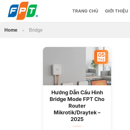
Bỏ
qua
TRANG CHỦ
GIỚI THIỆU
nội
dung
Home
Bridge
»
05
Th2
Hướng Dẫn Cấu Hình
Bridge Mode FPT Cho
Router
Mikrotik/Draytek –
2025