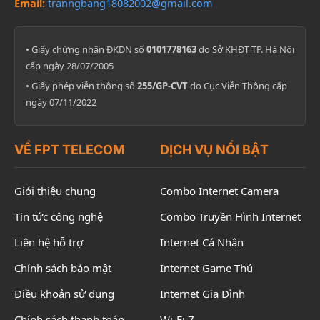
Email:
tranngbang18082002@gmail.com
• Giấy chứng nhận ĐKDN số
0101778163
do Sở KHĐT TP. Hà Nội
cấp ngày 28/07/2005
• Giấy phép viễn thông số
255/GP-CVT
do Cục Viễn Thông cấp
ngày 07/11/2022
VỀ FPT TELECOM
DỊCH VỤ NỔI BẬT
Giới thiệu chung
Combo Internet Camera
Tin tức công nghệ
Combo Truyền Hình Internet
Liên hệ hỗ trợ
Internet Cá Nhân
Chính sách bảo mật
Internet Game Thủ
Điều khoản sử dụng
Internet Gia Đình
Chính sách thanh toán
Wi-Fi 7