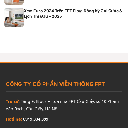
Xem Euro 2024 Trên FPT Play: Đăng Ký Gói Cước &
Lịch Thi Đấu – 2025
CÔNG TY CỔ PHẦN VIỄN THÔNG FPT
Trụ sở:
Tầng 9, Block A, tòa nhà FPT Cầu Giấy, số 10 Phạm
Văn Bạch, Cầu Giấy, Hà Nội
Hotline:
0919.334.399