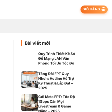
GIỎ HÀNG
Bài viết mới
Quy Trình Thiết Kế Sơ
Đồ Mạng LAN Văn
Phòng Tối Ưu Tốc Độ
Tổng Đài FPT Quy
Nhơn: Hotline Hỗ Trợ
Kỹ Thuật & Lắp Đặt –
2025
Gói Meta FPT: Tốc Độ
1Gbps Cân Mọi
Livestream & Game
Nặng – 2025