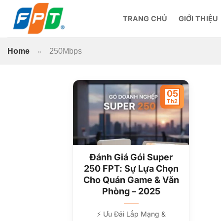
Bỏ
qua
TRANG CHỦ
GIỚI THIỆU
nội
dung
Home
250Mbps
»
05
Th2
Đánh Giá Gói Super
250 FPT: Sự Lựa Chọn
Cho Quán Game & Văn
Phòng – 2025
⚡ Ưu Đãi Lắp Mạng &