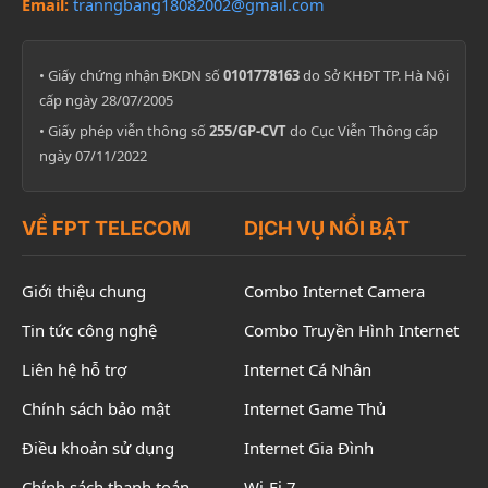
Email:
tranngbang18082002@gmail.com
• Giấy chứng nhận ĐKDN số
0101778163
do Sở KHĐT TP. Hà Nội
cấp ngày 28/07/2005
• Giấy phép viễn thông số
255/GP-CVT
do Cục Viễn Thông cấp
ngày 07/11/2022
VỀ FPT TELECOM
DỊCH VỤ NỔI BẬT
Giới thiệu chung
Combo Internet Camera
Tin tức công nghệ
Combo Truyền Hình Internet
Liên hệ hỗ trợ
Internet Cá Nhân
Chính sách bảo mật
Internet Game Thủ
Điều khoản sử dụng
Internet Gia Đình
Chính sách thanh toán
Wi-Fi 7