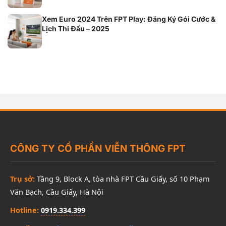
Xem Euro 2024 Trên FPT Play: Đăng Ký Gói Cước &
Lịch Thi Đấu – 2025
CÔNG TY CỔ PHẦN VIỄN THÔNG FPT
Trụ sở:
Tầng 9, Block A, tòa nhà FPT Cầu Giấy, số 10 Phạm
Văn Bạch, Cầu Giấy, Hà Nội
Hotline:
0919.334.399