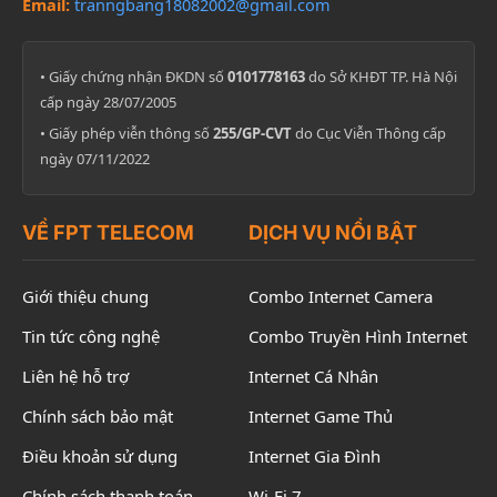
Email:
tranngbang18082002@gmail.com
• Giấy chứng nhận ĐKDN số
0101778163
do Sở KHĐT TP. Hà Nội
cấp ngày 28/07/2005
• Giấy phép viễn thông số
255/GP-CVT
do Cục Viễn Thông cấp
ngày 07/11/2022
VỀ FPT TELECOM
DỊCH VỤ NỔI BẬT
Giới thiệu chung
Combo Internet Camera
Tin tức công nghệ
Combo Truyền Hình Internet
Liên hệ hỗ trợ
Internet Cá Nhân
Chính sách bảo mật
Internet Game Thủ
Điều khoản sử dụng
Internet Gia Đình
Chính sách thanh toán
Wi-Fi 7