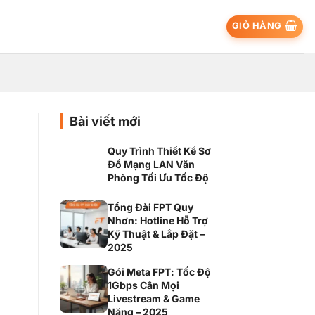
GIỎ HÀNG
Bài viết mới
Quy Trình Thiết Kế Sơ
Đồ Mạng LAN Văn
Phòng Tối Ưu Tốc Độ
Tổng Đài FPT Quy
Nhơn: Hotline Hỗ Trợ
Kỹ Thuật & Lắp Đặt –
2025
Gói Meta FPT: Tốc Độ
1Gbps Cân Mọi
Livestream & Game
Nặng – 2025