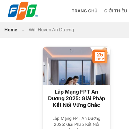
Bỏ
qua
TRANG CHỦ
GIỚI THIỆU
nội
dung
Home
Wifi Huyện An Dương
»
25
Th12
Lắp Mạng FPT An
Dương 2025: Giải Pháp
Kết Nối Vững Chắc
Lắp Mạng FPT An Dương
2025: Giải Pháp Kết Nối