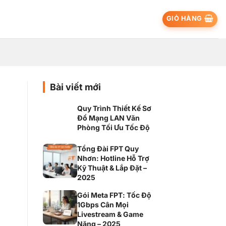
GIỎ HÀNG
Bài viết mới
Quy Trình Thiết Kế Sơ
Đồ Mạng LAN Văn
Phòng Tối Ưu Tốc Độ
Tổng Đài FPT Quy
Nhơn: Hotline Hỗ Trợ
Kỹ Thuật & Lắp Đặt –
2025
Gói Meta FPT: Tốc Độ
1Gbps Cân Mọi
Livestream & Game
Nặng – 2025