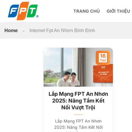
Bỏ
qua
TRANG CHỦ
GIỚI THIỆU
nội
dung
Home
Internet Fpt An Nhơn Bình Định
»
16
Th1
Lắp Mạng FPT An Nhơn
2025: Nâng Tầm Kết
Nối Vượt Trội
Lắp Mạng FPT An Nhơn
2025: Nâng Tầm Kết Nối