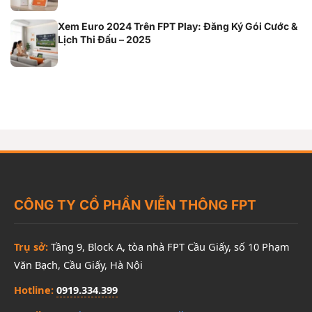
Xem Euro 2024 Trên FPT Play: Đăng Ký Gói Cước &
Lịch Thi Đấu – 2025
CÔNG TY CỔ PHẦN VIỄN THÔNG FPT
Trụ sở:
Tầng 9, Block A, tòa nhà FPT Cầu Giấy, số 10 Phạm
Văn Bạch, Cầu Giấy, Hà Nội
Hotline:
0919.334.399