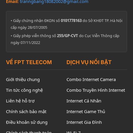
Email:
tranngbang18082002@gmail.com
• Giấy chứng nhận ĐKDN số
0101778163
do Sở KHĐT TP. Hà Nội
cấp ngày 28/07/2005
• Giấy phép viễn thông số
255/GP-CVT
do Cục Viễn Thông cấp
ngày 07/11/2022
VỀ FPT TELECOM
DỊCH VỤ NỔI BẬT
Giới thiệu chung
Combo Internet Camera
Tin tức công nghệ
Combo Truyền Hình Internet
Liên hệ hỗ trợ
Internet Cá Nhân
Chính sách bảo mật
Internet Game Thủ
Điều khoản sử dụng
Internet Gia Đình
Chính sách thanh toán
Wi-Fi 7